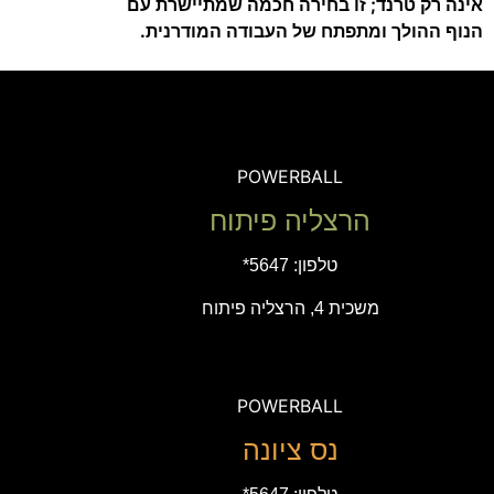
אינה רק טרנד; זו בחירה חכמה שמתיישרת עם
הנוף ההולך ומתפתח של העבודה המודרנית.
POWERBALL
הרצליה פיתוח
טלפון:
5647*
משכית 4, הרצליה פיתוח
POWERBALL
נס ציונה