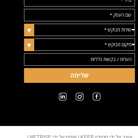
שליחה
עוצב על ידי סטודיו KEEP
|
פותח על ידי NETRISE
|