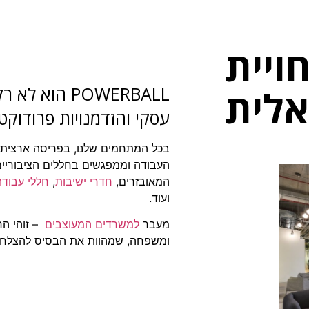
Pow - חויית
POWERBALL הו
אלית
עסקי והזדמנויות פרודוקטי
בכל המתחמים שלנו, בפריסה ארצית
העבודה וממפגשים בחללים הציבוריים
המאובזרים,
חדרי ישיבות
,
חללי עבוד
ועוד.
מעבר
למשרדים המעוצבים
– זוהי הר
ומשפחה, שמהוות את הבסיס להצלחה של BALL