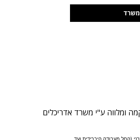
משרד
ה ומלווה ע"י משרד אדריכלים
י (החל מעבודה היברידית ועד