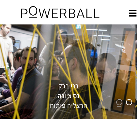
בני ברק
נס ציונה
הרצליה פיתוח